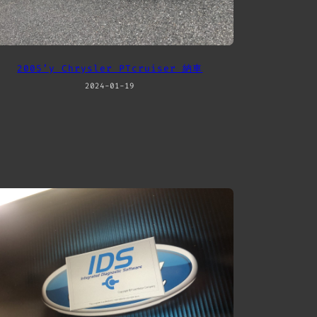
2005’y Chrysler PTcruiser 納車
2024-01-19