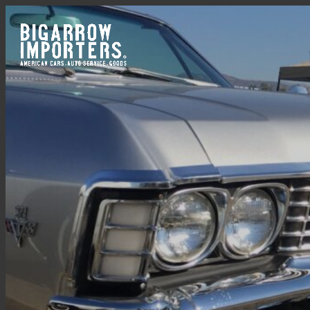
内
容
を
ス
キ
ッ
プ