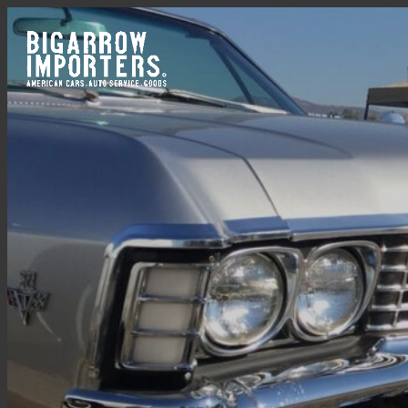
内
容
を
ス
キ
ッ
プ